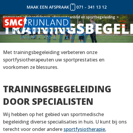
MAAK EEN AFSPRAAK
071 - 341 13 12
Naar
Homepage
Homepage
Behandelingen
Behandelingen
Beweegaanbod en sportbegeleiding
Beweegaanbod en sportbegeleiding
TRAININGSBEGEL
TRAININGSBEGEL
inhoud
Met trainingsbegeleiding verbeteren onze
sportfysiotherapeuten uw sportprestaties en
voorkomen ze blessures.
TRAININGSBEGELEIDING
DOOR SPECIALISTEN
Wij hebben op het gebied van sportmedische
begeleiding diverse specialisaties in huis. U kunt bij ons
terecht voor onder andere
sportfysiotherapie
,