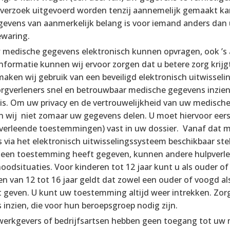
verzoek uitgevoerd worden tenzij aannemelijk gemaakt ka
evens van aanmerkelijk belang is voor iemand anders dan 
ewaring.
w medische gegevens elektronisch kunnen opvragen, ook ’s 
nformatie kunnen wij ervoor zorgen dat u betere zorg krijg
aken wij gebruik van een beveiligd elektronisch uitwisseli
gverleners snel en betrouwbaar medische gegevens inzien, 
is. Om uw privacy en de vertrouwelijkheid van uw medisch
 wij niet zomaar uw gegevens delen. U moet hiervoor eer
le verleende toestemmingen) vast in uw dossier. Vanaf da
via het elektronisch uitwisselingssysteem beschikbaar stel
 geen toestemming heeft gegeven, kunnen andere hulpverl
 noodsituaties. Voor kinderen tot 12 jaar kunt u als ouder
n van 12 tot 16 jaar geldt dat zowel een ouder of voogd al
geven. U kunt uw toestemming altijd weer intrekken. Zor
 inzien, die voor hun beroepsgroep nodig zijn.
werkgevers of bedrijfsartsen hebben geen toegang tot uw