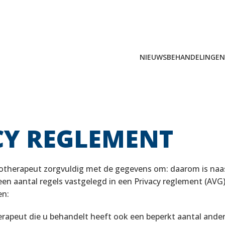
NIEUWS
BEHANDELINGEN
Zoeken
naar:
CY REGLEMENT
iotherapeut zorgvuldig met de gegevens om: daarom is naa
een aantal regels vastgelegd in een Privacy reglement (AVG
en:
erapeut die u behandelt heeft ook een beperkt aantal and