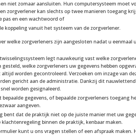
nen niet zomaar aansluiten. Hun computersysteem moet vo
 Een zorgverlener kan slechts op twee manieren toegang kri
le pas en een wachtwoord of
gde koppeling vanuit het systeem van de zorgverlener.
ver welke zorgverleners zijn aangesloten nadat u eenmaa
itwisselingssysteem legt nauwkeurig vast welke zorgverle
 gesteld, welke zorgverleners uw gegevens hebben opgevra
t altijd worden gecontroleerd. Verzoeken om inzage van 
den gericht aan de administratie. Dankzij dit nauwlettend
 snel worden gesignaleerd.
at bepaalde gegevens, of bepaalde zorgverleners toegang h
bezwaar aangeven.
g bent dat de praktijk niet op de juiste manier met uw ge
e klachtenregeling binnen de praktijk, kenbaar maken.
rmulier kunt u ons vragen stellen of een afspraak maken. H