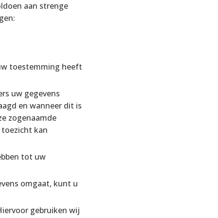
ldoen aan strenge
jgen:
l uw toestemming heeft
ners uw gegevens
agd en wanneer dit is
deze zogenaamde
 toezicht kan
ebben tot uw
gevens omgaat, kunt u
iervoor gebruiken wij