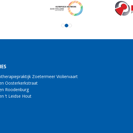
IES
otherapiepraktijk Zoetermeer Violiervaart
en Oosterkerkstraat
en Roodenburg
en ’t Leidse Hout