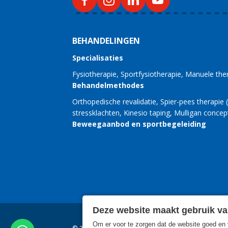
BEHANDELINGEN
Specialisaties
Fysiotherapie
Sportfysiotherapie
Manuele the
Behandelmethodes
Orthopedische revalidatie
Spier-pees therapie
stressklachten
Kinesio taping
Mulligan concep
Beweegaanbod en sportbegeleiding
Deze website maakt gebruik va
Om er voor te zorgen dat de website goed en v