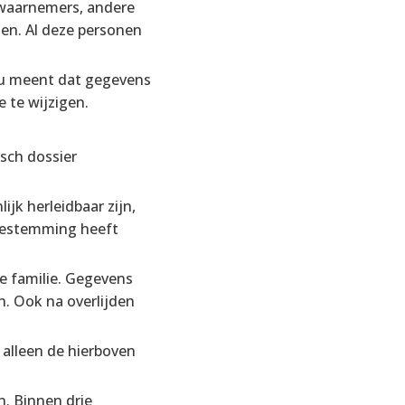
e waarnemers, andere
ten. Al deze personen
n u meent dat gegevens
 te wijzigen.
sch dossier
jk herleidbaar zijn,
toestemming heeft
e familie. Gegevens
. Ook na overlijden
alleen de hierboven
n. Binnen drie