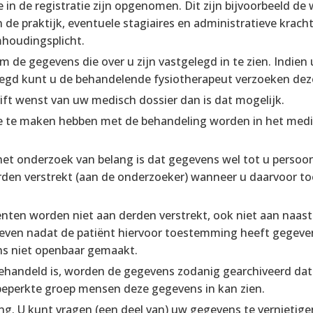
 in de registratie zijn opgenomen. Dit zijn bijvoorbeeld d
 de praktijk, eventuele stagiaires en administratieve krach
houdingsplicht.
om de gegevens die over u zijn vastgelegd in te zien. Indie
elegd kunt u de behandelende fysiotherapeut verzoeken deze
ift wenst van uw medisch dossier dan is dat mogelijk.
e te maken hebben met de behandeling worden in het medi
t onderzoek van belang is dat gegevens wel tot u persoonli
rden verstrekt (aan de onderzoeker) wanneer u daarvoor 
nten worden niet aan derden verstrekt, ook niet aan naast
even nadat de patiënt hiervoor toestemming heeft gegeven
s niet openbaar gemaakt.
ehandeld is, worden de gegevens zodanig gearchiveerd dat 
eperkte groep mensen deze gegevens in kan zien.
ng. U kunt vragen (een deel van) uw gegevens te vernietige