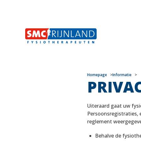
Naar
Homepage
Informatie
PRIVA
inhoud
Uiteraard gaat uw fys
Persoonsregistraties, 
reglement weergegev
Behalve de fysioth