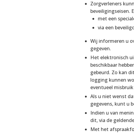
Zorgverleners kun
beveiligingseisen.
met een specia
via een beveili
Wij informeren u o
gegeven.
Het elektronisch u
beschikbaar hebben
gebeurd. Zo kan di
logging kunnen wor
eventueel misbruik
Als u niet wenst d
gegevens, kunt u 
Indien u van menin
dit, via de geldend
Met het afspraakfo