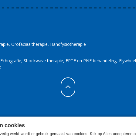
rapie
Orofaciaaltherapie
Handfysiotherapie
Echografie
Shockwave therapie
EPTE en PNE behandeling
Flywheel
t
n cookies
eilig werkt wordt er gebruik gemaakt van cookies. Klik op Alles accepteren o