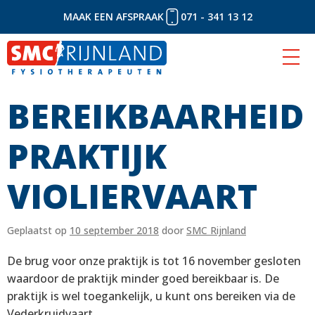
MAAK EEN AFSPRAAK
071 - 341 13 12
BEREIKBAARHEID
Naar
inhoud
PRAKTIJK
VIOLIERVAART
Geplaatst op
10 september 2018
door
SMC Rijnland
De brug voor onze praktijk is tot 16 november gesloten
waardoor de praktijk minder goed bereikbaar is. De
praktijk is wel toegankelijk, u kunt ons bereiken via de
Vederkruidvaart.