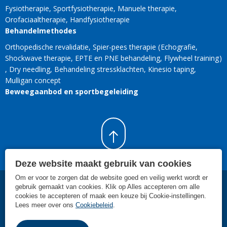
Fysiotherapie
Sportfysiotherapie
Manuele therapie
Orofaciaaltherapie
Handfysiotherapie
Behandelmethodes
Orthopedische revalidatie
Spier-pees therapie
Echografie
Shockwave therapie
EPTE en PNE behandeling
Flywheel training
Dry needling
Behandeling stressklachten
Kinesio taping
Mulligan concept
Beweegaanbod en sportbegeleiding
Deze website maakt gebruik van cookies
Om er voor te zorgen dat de website goed en veilig werkt wordt er
gebruik gemaakt van cookies. Klik op Alles accepteren om alle
©
2026
SMC Rijnland Zoetermeer
.
Fysiotherapie, Sportfysiotherapie en
cookies te accepteren of maak een keuze bij Cookie-instellingen.
Manuele therapie in Zoetermeer
Lees meer over ons
Cookiebeleid
.
Cookiebeleid